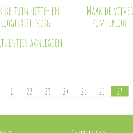
 de tuin hitte- en
Maak de vijve
roogtebestendig
zomerproof
ltuintjes aanleggen
1
22
23
24
25
26
27