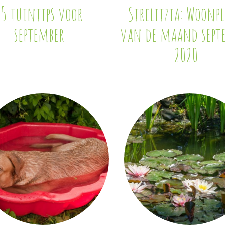
15 tuintips voor
Strelitzia: Woonp
september
van de maand sept
2020