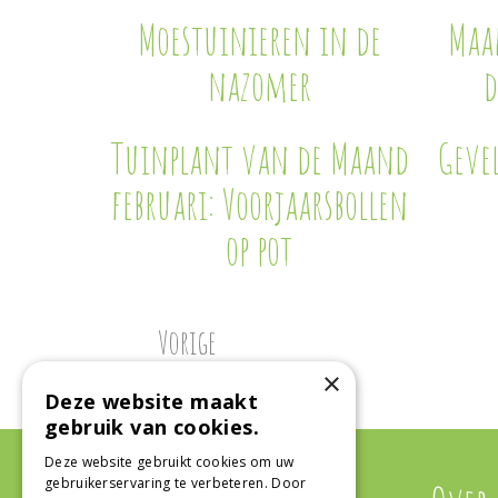
Moestuinieren in de
Maak
nazomer
d
Tuinplant van de Maand
Geve
februari: Voorjaarsbollen
op pot
Vorige
×
Deze website maakt
gebruik van cookies.
Deze website gebruikt cookies om uw
gebruikerservaring te verbeteren. Door