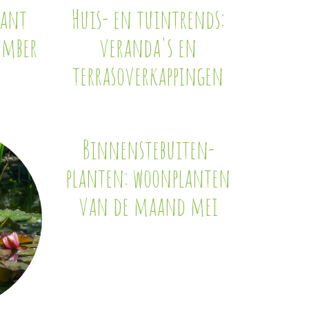
lant
Huis- en tuintrends:
ember
veranda's en
terrasoverkappingen
Binnenstebuiten-
planten: woonplanten
van de maand mei