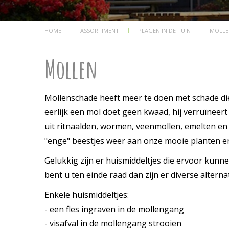
HOME
ASSORTIMENT
PLAGEN IN DE TUIN
MOLLE
Mollen
Mollenschade heeft meer te doen met schade di
eerlijk een mol doet geen kwaad, hij verruïneert
uit ritnaalden, wormen, veenmollen, emelten en 
"enge" beestjes weer aan onze mooie planten e
Gelukkig zijn er huismiddeltjes die ervoor kunn
bent u ten einde raad dan zijn er diverse altern
Enkele huismiddeltjes:
- een fles ingraven in de mollengang
- visafval in de mollengang strooien