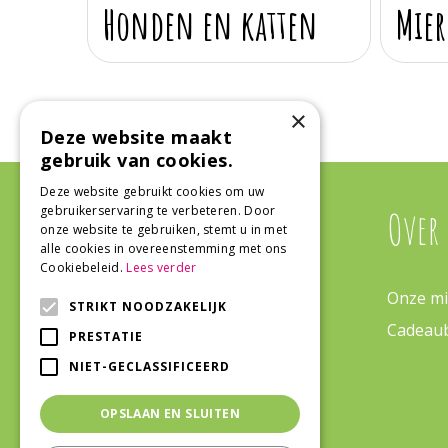
Honden en katten
Mier
×
Deze website maakt
gebruik van cookies.
Deze website gebruikt cookies om uw
gebruikerservaring te verbeteren. Door
Algemeen
Over
onze website te gebruiken, stemt u in met
alle cookies in overeenstemming met ons
Cookiebeleid.
Lees verder
Algemene voorwaarden
Onze mi
STRIKT NOODZAKELIJK
Tuinplanten
Cadeau
PRESTATIE
Barbecues
NIET-GECLASSIFICEERD
Tuincentrum
OPSLAAN EN SLUITEN
Kamerplanten