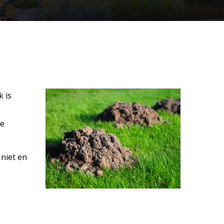
 is
ie
 niet en