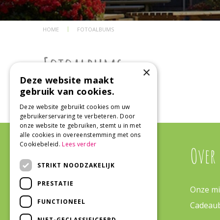
HOME
FOTOALBUMS
Fotoalbums
×
Deze website maakt
gebruik van cookies.
Geen fotoboeken gevonden
Deze website gebruikt cookies om uw
gebruikerservaring te verbeteren. Door
onze website te gebruiken, stemt u in met
alle cookies in overeenstemming met ons
Cookiebeleid.
Lees verder
Algemeen
Over
STRIKT NOODZAKELIJK
PRESTATIE
Algemene voorwaarden
Onze mi
FUNCTIONEEL
Tuinplanten
Cadeau
NIET-GECLASSIFICEERD