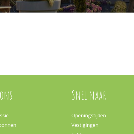
 ons
Snel naar
ssie
Openingstijden
bonnen
Vestigingen