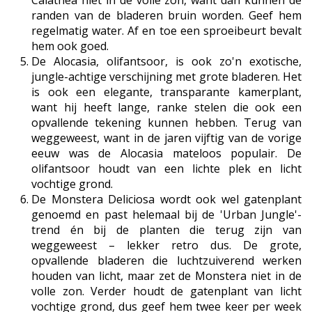
Calathea niet in de volle zon, want dan kunnen de
randen van de bladeren bruin worden. Geef hem
regelmatig water. Af en toe een sproeibeurt bevalt
hem ook goed.
De Alocasia, olifantsoor, is ook zo'n exotische,
jungle-achtige verschijning met grote bladeren. Het
is ook een elegante, transparante kamerplant,
want hij heeft lange, ranke stelen die ook een
opvallende tekening kunnen hebben. Terug van
weggeweest, want in de jaren vijftig van de vorige
eeuw was de Alocasia mateloos populair. De
olifantsoor houdt van een lichte plek en licht
vochtige grond.
De Monstera Deliciosa wordt ook wel gatenplant
genoemd en past helemaal bij de 'Urban Jungle'-
trend én bij de planten die terug zijn van
weggeweest – lekker retro dus. De grote,
opvallende bladeren die luchtzuiverend werken
houden van licht, maar zet de Monstera niet in de
volle zon. Verder houdt de gatenplant van licht
vochtige grond, dus geef hem twee keer per week