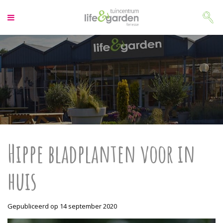
G
a
n
a
a
r
c
o
n
t
e
n
t
Hippe bladplanten voor in
huis
Gepubliceerd op
14 september 2020