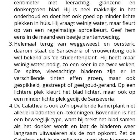
centimeter met leerachtig, glanzend en
donkergroen blad. Hij is heel makkelijk in het
onderhoud en doet het ook goed op minder lichte
plekken in huis. Hij vraagt weinig water, maar fleurt
op van een regelmatige sproeibeurt. Geef hem
eens in de maand een beetje plantenvoeding.
Helemaal terug van weggeweest en oersterk,
daarom staat de Sanseveria of vrouwentong ook
wel bekend als ‘de studentenplant’. Hij heeft maar
weinig water nodig, zo een keer in de twee weken.
De spitse, vleesachtige bladeren zijn er in
verschillende tinten effen groen, maar ook
gespikkeld, gestreept of geelgoud-gerand. Op een
lichtere plek kleurt het blad lichter, maar ook op
een minder lichte plek gedijt de Sanseveria.
De Calathea is ook zo'n opvallende kamerplant met
allerlei bladtinten en -tekeningen. Bovendien is het
een beweeglijk type, want hij trekt het blad samen
als het donker wordt en laat de bladeren weer
langzaam uitwaaieren als de zon opkomt. Zet de