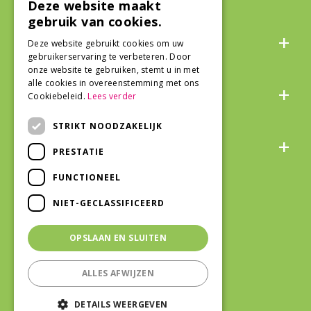
Deze website maakt
gebruik van cookies.
Algemeen
Deze website gebruikt cookies om uw
gebruikerservaring te verbeteren. Door
onze website te gebruiken, stemt u in met
Over ons
alle cookies in overeenstemming met ons
Cookiebeleid.
Lees verder
STRIKT NOODZAKELIJK
Snel naar
PRESTATIE
FUNCTIONEEL
Veilig winkelen
NIET-GECLASSIFICEERD
OPSLAAN EN SLUITEN
ALLES AFWIJZEN
©Life and Garden Renesse
|
Green
DETAILS WEERGEVEN