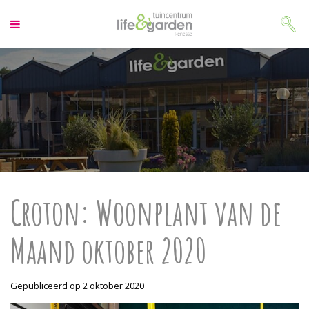
G
a
n
a
a
r
c
o
n
t
e
n
t
Croton: Woonplant van de
Maand oktober 2020
Gepubliceerd op
2 oktober 2020