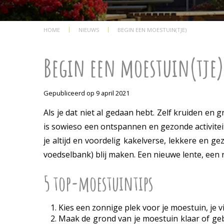
HOME
NIEUWS
BEGIN EEN MOESTUIN(TJE)
Begin een moestuin(tje)
Gepubliceerd op
9 april 2021
Als je dat niet al gedaan hebt. Zelf kruiden en 
is sowieso een ontspannen en gezonde activiteit,
je altijd en voordelig kakelverse, lekkere en
voedselbank) blij maken. Een nieuwe lente, een n
5 top-moestuintips
Kies een zonnige plek voor je moestuin, je
Maak de grond van je moestuin klaar of ge