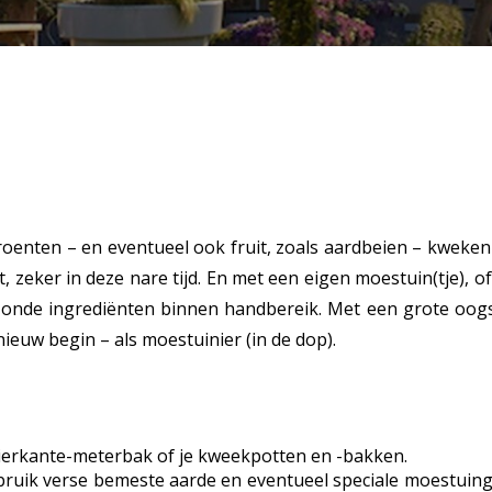
groenten – en eventueel ook fruit, zoals aardbeien – kweken
 zeker in deze nare tijd. En met een eigen moestuin(tje), o
 gezonde ingrediënten binnen handbereik. Met een grote oo
ieuw begin – als moestuinier (in de dop).
 vierkante-meterbak of je kweekpotten en -bakken.
bruik verse bemeste aarde en eventueel speciale moestuin