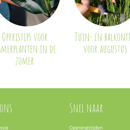
Opfristips voor
Tuin- en balkonti
amerplanten in de
voor augustus
zomer
 ons
Snel naar
ssie
Openingstijden