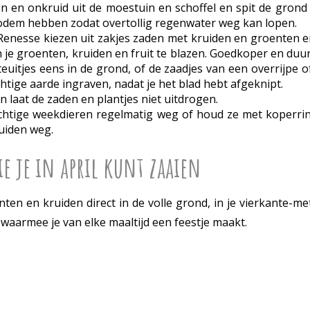
en en onkruid uit de moestuin en schoffel en spit de gron
bodem hebben zodat overtollig regenwater weg kan lopen.
Renesse kiezen uit zakjes zaden met kruiden en groenten en
n je groenten, kruiden en fruit te blazen. Goedkoper en du
teuitjes eens in de grond, of de zaadjes van een overrijpe o
htige aarde ingraven, nadat je het blad hebt afgeknipt.
en laat de zaden en plantjes niet uitdrogen.
htige weekdieren regelmatig weg of houd ze met koperringe
ruiden weg.
e je in april kunt zaaien
nten en kruiden direct in de volle grond, in je vierkante-
waarmee je van elke maaltijd een feestje maakt.