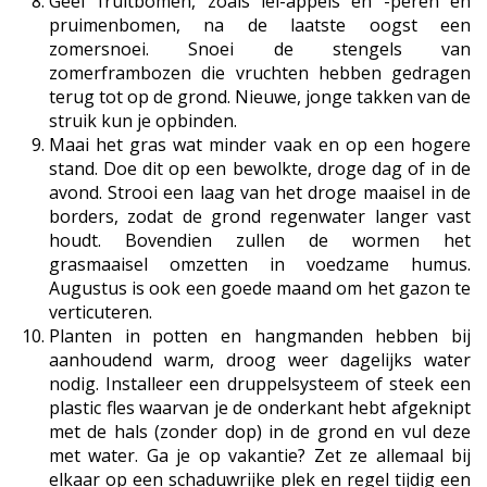
Geef fruitbomen, zoals lei-appels en -peren en
pruimenbomen, na de laatste oogst een
zomersnoei. Snoei de stengels van
zomerframbozen die vruchten hebben gedragen
terug tot op de grond. Nieuwe, jonge takken van de
struik kun je opbinden.
Maai het gras wat minder vaak en op een hogere
stand. Doe dit op een bewolkte, droge dag of in de
avond. Strooi een laag van het droge maaisel in de
borders, zodat de grond regenwater langer vast
houdt. Bovendien zullen de wormen het
grasmaaisel omzetten in voedzame humus.
Augustus is ook een goede maand om het gazon te
verticuteren.
Planten in potten en hangmanden hebben bij
aanhoudend warm, droog weer dagelijks water
nodig. Installeer een druppelsysteem of steek een
plastic fles waarvan je de onderkant hebt afgeknipt
met de hals (zonder dop) in de grond en vul deze
met water. Ga je op vakantie? Zet ze allemaal bij
elkaar op een schaduwrijke plek en regel tijdig een