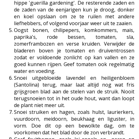
hippe 'guerilla gardening'. De resterende zaden en
de zaden van de eenjarigen kun je droog, donker
en koel opslaan om ze te ruilen met andere
liefhebbers, of volgend voorjaar weer uit te zaaien.
Oogst bonen, chilipepers, komkommers, mais,
paprika's, rode bessen, tomaten, sla,
zomerframbozen en verse kruiden. Verwijder de
bladeren boven je tomaten en druiventrossen
zodat er voldoende zonlicht op kan vallen en ze
goed kunnen rijpen. Geef tomaten ook regelmatig
water en voeding.
Snoei uitgebloeide lavendel en heiligenbloem
(Santolina) terug, maar laat altijd nog wat fris
grijsgroen blad aan de stelen van de struik. Nooit
terugsnoeien tot in het oude hout, want dan loopt
de plant niet meer uit.
Snoei struiken en hagen, zoals hulst, laurierkers,
vuurdoorn, meidoorn, beukhaag en liguster, in
vorm. Doe dit op een bewolkte dag, om te
voorkomen dat het blad door de zon verbrandt.