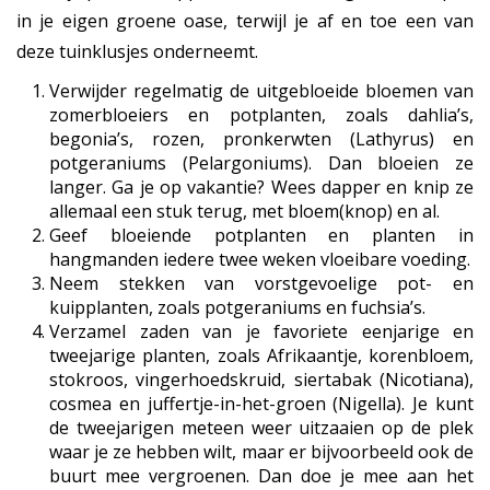
in je eigen groene oase, terwijl je af en toe een van
deze tuinklusjes onderneemt.
Verwijder regelmatig de uitgebloeide bloemen van
zomerbloeiers en potplanten, zoals dahlia’s,
begonia’s, rozen, pronkerwten (Lathyrus) en
potgeraniums (Pelargoniums). Dan bloeien ze
langer. Ga je op vakantie? Wees dapper en knip ze
allemaal een stuk terug, met bloem(knop) en al.
Geef bloeiende potplanten en planten in
hangmanden iedere twee weken vloeibare voeding.
Neem stekken van vorstgevoelige pot- en
kuipplanten, zoals potgeraniums en fuchsia’s.
Verzamel zaden van je favoriete eenjarige en
tweejarige planten, zoals Afrikaantje, korenbloem,
stokroos, vingerhoedskruid, siertabak (Nicotiana),
cosmea en juffertje-in-het-groen (Nigella). Je kunt
de tweejarigen meteen weer uitzaaien op de plek
waar je ze hebben wilt, maar er bijvoorbeeld ook de
buurt mee vergroenen. Dan doe je mee aan het