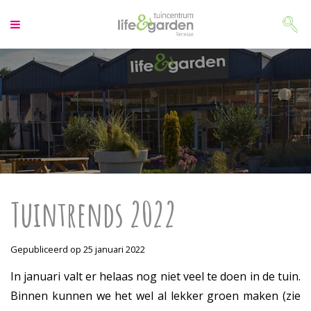
G
a
n
a
a
r
c
o
n
t
e
n
t
Tuintrends 2022
Gepubliceerd op
25 januari 2022
In januari valt er helaas nog niet veel te doen in de tuin.
Binnen kunnen we het wel al lekker groen maken (zie