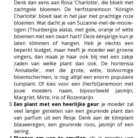
Denk dan eens aan Rosa 'Charlotte', die bloeit met
zachtgele bloemen. De herfstanemoon 'Königin
Charlotte' bloeit laat in het jaar met prachtige roze
bloemen. Wat dacht je van Suzanne-met-de-mooie-
ogen (Thunbergia alata), met gele, oranje of witte
bloemen met een zwart hart? Deze éénjarige kun je
laten klimmen of hangen. Heb je slechts een
beperkt budget, maar heeft je moeder wel groene
vingers, dan maak je haar ook blij met een zakje
zaden van welke plant dan ook. De hortensia
'Annabelle', met die grote, witte, bolvormige
bloemschermen, is nog altijd een enorm populaire
tuinplant. Of kies voor een (herfst)anemoon met
jouw moeders naam, bijvoorbeeld Jasmijn,
Margriet, Mirte, Iris of Rozemarijn.
Een plant met een heerlijke geur
: je moeder zal
veel langer genieten van een geurende plant dan
van parfum uit een flesje. Denk aan de klimplant
blauweregen, een geurende roos, jasmijn of een
sering.