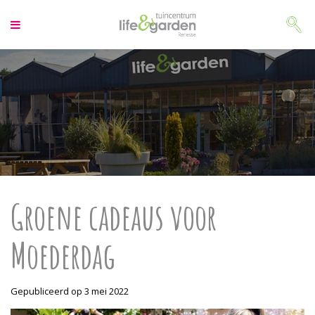
G
a
n
a
a
r
c
o
n
t
e
n
t
Groene cadeaus voor
Moederdag
Gepubliceerd op
3 mei 2022