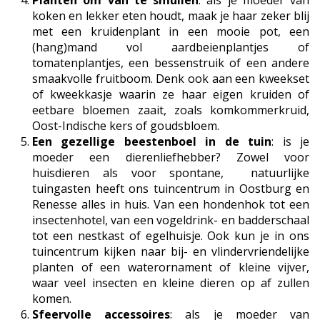
Planten om van te smullen
: als je moeder van
koken en lekker eten houdt, maak je haar zeker blij
met een kruidenplant in een mooie pot, een
(hang)mand vol aardbeienplantjes of
tomatenplantjes, een bessenstruik of een andere
smaakvolle fruitboom. Denk ook aan een kweekset
of kweekkasje waarin ze haar eigen kruiden of
eetbare bloemen zaait, zoals komkommerkruid,
Oost-Indische kers of goudsbloem.
Een gezellige beestenboel in de tuin
: is je
moeder een dierenliefhebber? Zowel voor
huisdieren als voor spontane, natuurlijke
tuingasten heeft ons tuincentrum in Oostburg en
Renesse alles in huis. Van een hondenhok tot een
insectenhotel, van een vogeldrink- en badderschaal
tot een nestkast of egelhuisje. Ook kun je in ons
tuincentrum kijken naar bij- en vlindervriendelijke
planten of een waterornament of kleine vijver,
waar veel insecten en kleine dieren op af zullen
komen.
Sfeervolle accessoires
: als je moeder van