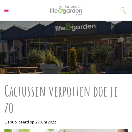
G
a
n
a
a
r
c
o
n
t
e
n
t
Cactussen verpotten doe je
zo
Gepubliceerd op
27 juni 2022