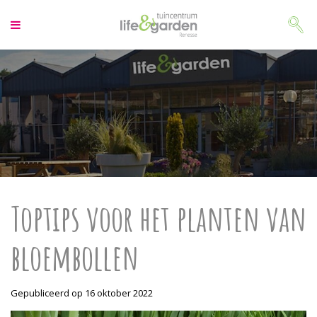
G
a
n
a
a
r
c
o
n
t
e
n
t
Toptips voor het planten van
bloembollen
Gepubliceerd op
16 oktober 2022