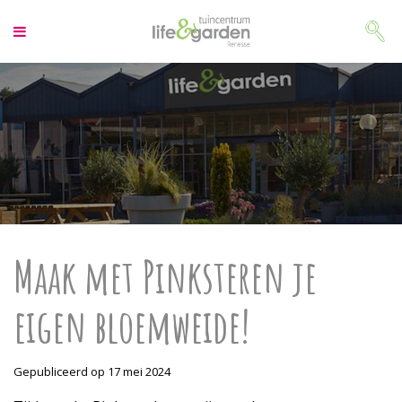
G
a
n
a
a
r
c
o
n
t
e
n
t
Maak met Pinksteren je
eigen bloemweide!
Gepubliceerd op
17 mei 2024