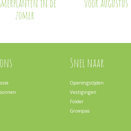
amerplanten in de
voor augustus
zomer
 ons
Snel naar
ssie
Openingstijden
bonnen
Vestigingen
Folder
Groeipas