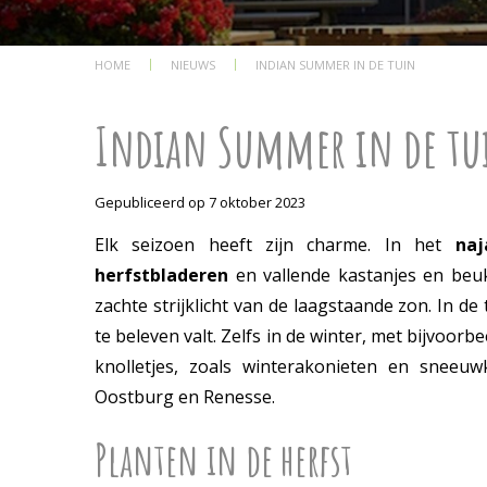
HOME
NIEUWS
INDIAN SUMMER IN DE TUIN
Indian Summer in de tu
Gepubliceerd op
7 oktober 2023
Elk seizoen heeft zijn charme. In het
na
herfstbladeren
en vallende kastanjes en beuk
zachte strijklicht van de laagstaande zon. In de
te beleven valt. Zelfs in de winter, met bijvoor
knolletjes, zoals winterakonieten en sneeu
Oostburg en Renesse.
Planten in de herfst