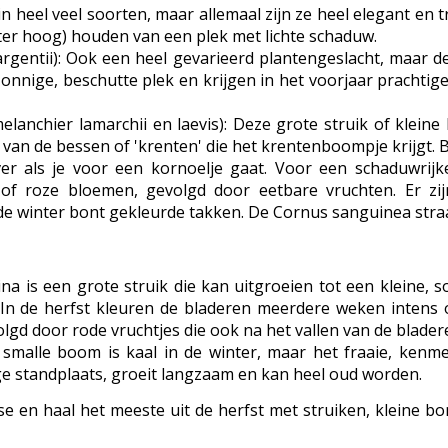
n heel veel soorten, maar allemaal zijn ze heel elegant en 
er hoog) houden van een plek met lichte schaduw.
 sargentii): Ook een heel gevarieerd plantengeslacht, maa
nnige, beschutte plek en krijgen in het voorjaar prachtige 
anchier lamarchii en laevis): Deze grote struik of klein
n van de bessen of 'krenten' die het krentenboompje krijgt. B
er als je voor een kornoelje gaat. Voor een schaduwrijk
 of roze bloemen, gevolgd door eetbare vruchten. Er zij
de winter bont gekleurde takken. De Cornus sanguinea straa
na is een grote struik die kan uitgroeien tot een kleine
In de herfst kleuren de bladeren meerdere weken intens ora
gd door rode vruchtjes die ook na het vallen van de blade
smalle boom is kaal in de winter, maar het fraaie, kenme
ge standplaats, groeit langzaam en kan heel oud worden.
 en haal het meeste uit de herfst met struiken, kleine b