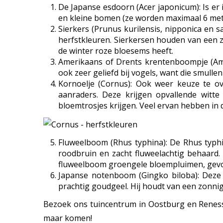
De Japanse esdoorn (Acer japonicum): Is er i
en kleine bomen (ze worden maximaal 6 met
Sierkers (Prunus kurilensis, nipponica en
herfstkleuren. Sierkersen houden van een zo
de winter roze bloesems heeft.
Amerikaans of Drents krentenboompje (Amel
ook zeer geliefd bij vogels, want die smulle
Kornoelje (Cornus): Ook weer keuze te ov
aanraders. Deze krijgen opvallende witte
bloemtrosjes krijgen. Veel ervan hebben in 
Fluweelboom (Rhus typhina): De Rhus typhi
roodbruin en zacht fluweelachtig behaard. 
fluweelboom groengele bloempluimen, gevol
Japanse notenboom (Gingko biloba): Deze 
prachtig goudgeel. Hij houdt van een zonni
Bezoek ons tuincentrum in Oostburg en Renesse
maar komen!