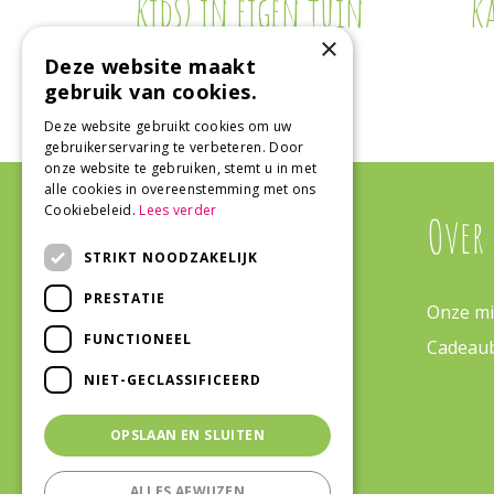
kids) in eigen tuin
k
×
Deze website maakt
gebruik van cookies.
Deze website gebruikt cookies om uw
gebruikerservaring te verbeteren. Door
onze website te gebruiken, stemt u in met
alle cookies in overeenstemming met ons
Cookiebeleid.
Lees verder
Algemeen
Over
STRIKT NOODZAKELIJK
PRESTATIE
Algemene voorwaarden
Onze mi
FUNCTIONEEL
Tuinplanten
Cadeau
NIET-GECLASSIFICEERD
Barbecues
Tuincentrum
OPSLAAN EN SLUITEN
Kamerplanten
ALLES AFWIJZEN