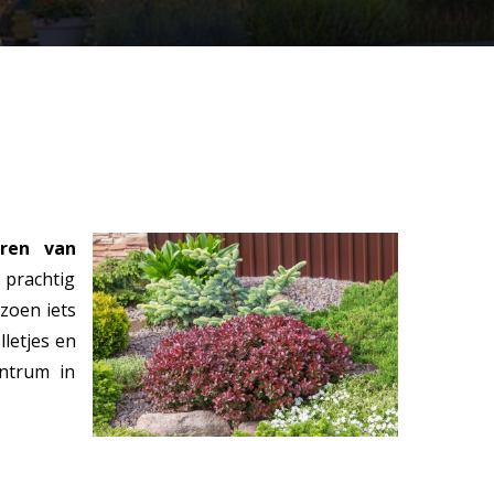
ren van
 prachtig
izoen iets
lletjes en
entrum in