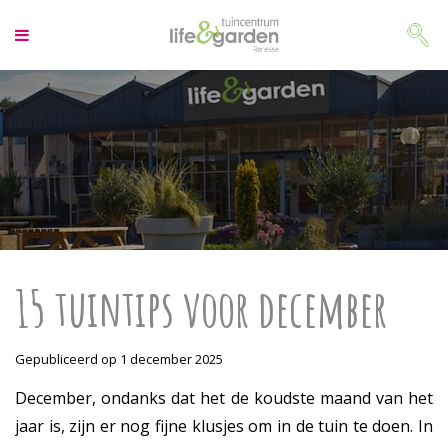
G
a
n
a
a
r
c
o
n
t
e
n
t
15 tuintips voor december
Gepubliceerd op
1 december 2025
December, ondanks dat het de koudste maand van het
jaar is, zijn er nog fijne klusjes om in de tuin te doen. In