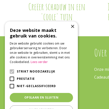
Creëer schaduw in een
'coole' tuin
×
Deze website maakt
gebruik van cookies.
Deze website gebruikt cookies om uw
gebruikerservaring te verbeteren. Door
Algemeen
Over
onze website te gebruiken, stemt u in met
alle cookies in overeenstemming met ons
Cookiebeleid.
Lees verder
Algemene voorwaarden
Onze mi
STRIKT NOODZAKELIJK
Tuinplanten
Cadeau
PRESTATIE
Barbecues
NIET-GECLASSIFICEERD
Tuincentrum
OPSLAAN EN SLUITEN
Kamerplanten