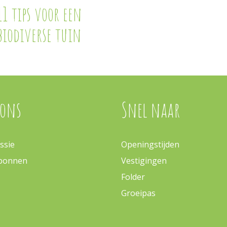
11 tips voor een
biodiverse tuin
 ons
Snel naar
ssie
Openingstijden
bonnen
Vestigingen
Folder
Groeipas