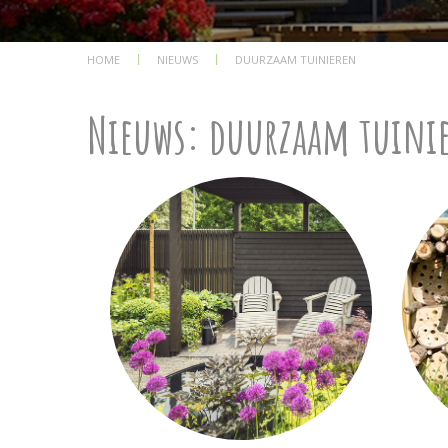
HOME
NIEUWS
DUURZAAM TUINIEREN
Nieuws: duurzaam tuini